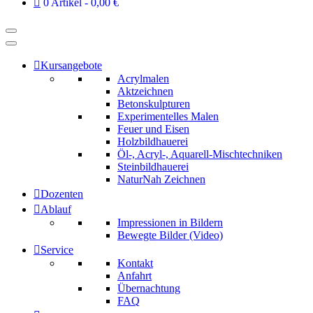
0 Artikel
0,00 €
Kursangebote
Acrylmalen
Aktzeichnen
Betonskulpturen
Experimentelles Malen
Feuer und Eisen
Holzbildhauerei
Öl-, Acryl-, Aquarell-Mischtechniken
Steinbildhauerei
NaturNah Zeichnen
Dozenten
Ablauf
Impressionen in Bildern
Bewegte Bilder (Video)
Service
Kontakt
Anfahrt
Übernachtung
FAQ