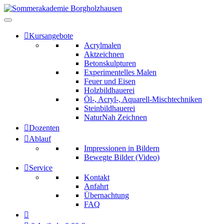
Kursangebote
Acrylmalen
Aktzeichnen
Betonskulpturen
Experimentelles Malen
Feuer und Eisen
Holzbildhauerei
Öl-, Acryl-, Aquarell-Mischtechniken
Steinbildhauerei
NaturNah Zeichnen
Dozenten
Ablauf
Impressionen in Bildern
Bewegte Bilder (Video)
Service
Kontakt
Anfahrt
Übernachtung
FAQ