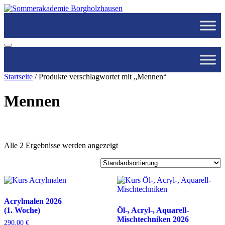
Startseite
/ Produkte verschlagwortet mit „Mennen“
Mennen
Alle 2 Ergebnisse werden angezeigt
Filter nach Woche
1. Woche
(7)
2. Woche
(5)
Acrylmalen 2026
(1. Woche)
Öl-, Acryl-, Aquarell-
Mischtechniken 2026
290,00
€