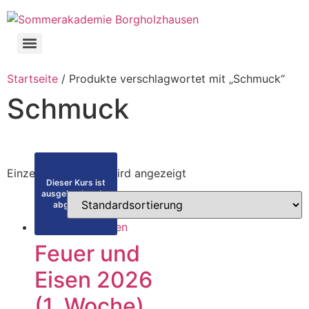
Startseite
/ Produkte verschlagwortet mit „Schmuck“
Schmuck
Einzelnes Ergebnis wird angezeigt
Dieser Kurs ist
Filter nach Woche
ausgebucht oder
abgelaufen
1. Woche
(7)
2. Woche
(5)
Feuer und
Eisen 2026
(1. Woche)