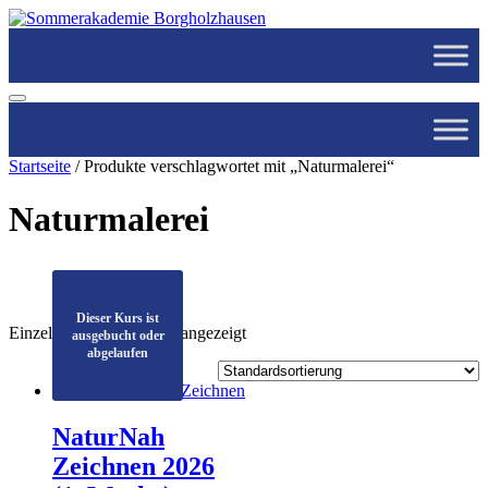
Startseite
/ Produkte verschlagwortet mit „Naturmalerei“
Naturmalerei
Dieser Kurs ist
Einzelnes Ergebnis wird angezeigt
ausgebucht oder
abgelaufen
Filter nach Woche
1. Woche
(7)
2. Woche
(5)
NaturNah
Zeichnen 2026